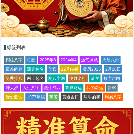
标签列表
四柱八字
可歆
2025年3
2024年4
运气测试
周易八卦
最准的算
测算姓名
仕官
12月结婚
黄历2025
2月28日
免费排八
网上起名
测八字网
测姓名打
清宜
数字吉凶
冲太岁
人生八字
测生成八
算算财运
我的命运
晋榕
缘份测试
1977年属
芊若
黄道吉日
属牛的和
周易八字