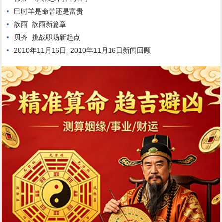
巳时羊是命苦还是富贵
歆雨_歆雨新篇章
贝齐_挑战职场新起点
2010年11月16日_2010年11月16日新闻回顾