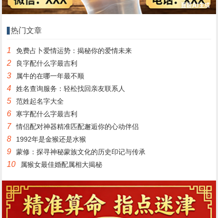
热门文章
1
免费占卜爱情运势：揭秘你的爱情未来
2
良字配什么字最吉利
3
属牛的在哪一年最不顺
4
姓名查询服务：轻松找回亲友联系人
5
范姓起名字大全
6
寒字配什么字最吉利
7
情侣配对神器精准匹配邂逅你的心动伴侣
8
1992年是金猴还是水猴
9
蒙修：探寻神秘蒙族文化的历史印记与传承
10
属猴女最佳婚配属相大揭秘