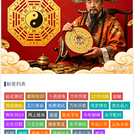
标签列表
起名测试
麦玲玲20
卜易居免
万年历黄
12月结婚
如敏
周易测姓
五行算命
免费测试
万年历黄
塔罗牌在
算生辰八
狗年2013
网上最准
黛凝
取名字生
今年财神
名字配对
出生日期
六爻在线
搬家黄道
名字测试
专业八字
山头火命
长明
施想
周易八字
周易起名
生辰八字
梦润