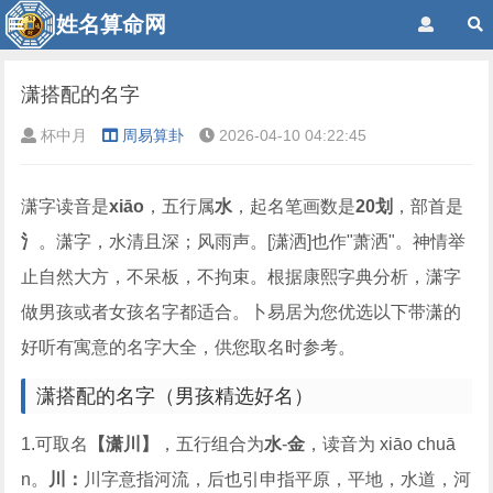
姓名算命网
潇搭配的名字
杯中月
周易算卦
2026-04-10 04:22:45
潇字读音是
xiāo
，五行属
水
，起名笔画数是
20划
，部首是
氵
。潇字，水清且深；风雨声。[潇洒]也作"萧洒"。神情举
止自然大方，不呆板，不拘束。根据康熙字典分析，潇字
做男孩或者女孩名字都适合。卜易居为您优选以下带潇的
好听有寓意的名字大全，供您取名时参考。
潇搭配的名字（男孩精选好名）
1.可取名
【潇川】
，五行组合为
水
-
金
，读音为 xiāo chuā
n。
川：
川字意指河流，后也引申指平原，平地，水道，河