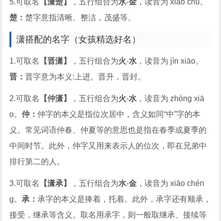
5.可取名
【潇楚】
，五行组合为
水
-
金
，读音为 xiāo chǔ。
楚：
楚字意指清晰、整洁，茂盛等。
潇搭配的名字（女孩精选好名）
1.可取名
【晋潇】
，五行组合为
火
-
水
，读音为 jìn xiāo。
晋：
晋字意为本义:上进。晋升，晋封。
2.可取名
【仲潇】
，五行组合为
火
-
水
，读音为 zhòng xiā
o。
仲：
仲字的本义是指位次居中，含义如同“中”字的本
义。常见词语仲春、仲夏等的意思也是指在春季或夏季的
中间时节。此外，仲字又用来表示人的位次，即在兄弟中
排行第二的人。
3.可取名
【潇承】
，五行组合为
水
-
金
，读音为 xiāo chén
g。
承：
承字的本义是捧着，托着。此外，承字还有顺承，
接受，继承等含义。取名用承字，则一般取继承、接续等