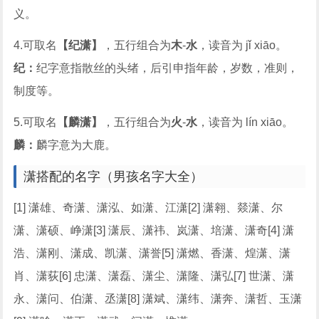
义。
4.可取名
【纪潇】
，五行组合为
木
-
水
，读音为 jǐ xiāo。
纪：
纪字意指散丝的头绪，后引申指年龄，岁数，准则，
制度等。
5.可取名
【麟潇】
，五行组合为
火
-
水
，读音为 lín xiāo。
麟：
麟字意为大鹿。
潇搭配的名字（男孩名字大全）
[1] 潇雄、奇潇、潇泓、如潇、江潇[2] 潇翱、燚潇、尔
潇、潇硕、峥潇[3] 潇辰、潇祎、岚潇、培潇、潇奇[4] 潇
浩、潇刚、潇成、凯潇、潇誉[5] 潇燃、香潇、煌潇、潇
肖、潇荻[6] 忠潇、潇磊、潇尘、潇隆、潇弘[7] 世潇、潇
永、潇问、伯潇、丞潇[8] 潇斌、潇纬、潇奔、潇哲、玉潇