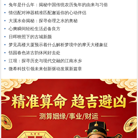
兔年是什么年：揭秘中国传统农历兔年的由来与习俗
情侣配对神器精准匹配邂逅你的心动伴侣
大溪水命揭秘：探寻命理之水的奥秘
心爽瞬间轻松生活必备良方
日晖映照下的古城新颜
梦见高楼大厦预示着什么解析梦境中的摩天大楼象征
恬园春色浓古韵休闲好去处
江垠：探寻历史与现代交融的江南水乡
微希科技引领未来创新驱动发展新篇章