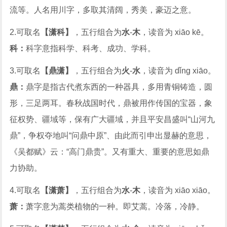
流等。人名用川字，多取其清阔，秀美，豪迈之意。
2.可取名
【潇科】
，五行组合为
水
-
木
，读音为 xiāo kē。
科：
科字意指科学、科考、成功、学科。
3.可取名
【鼎潇】
，五行组合为
火
-
水
，读音为 dǐng xiāo。
鼎：
鼎字是指古代煮东西的一种器具，多用青铜铸造，圆
形，三足两耳。春秋战国时代，鼎被用作传国的宝器，象
征权势、疆域等，保有广大疆域，并且平安昌盛叫“山河九
鼎”，争权夺地叫“问鼎中原”、由此而引申出显赫的意思，
《吴都赋》云：“高门鼎贵”。又有重大、重要的意思如鼎
力协助。
4.可取名
【潇萧】
，五行组合为
水
-
木
，读音为 xiāo xiāo。
萧：
萧字意为蒿类植物的一种。即艾蒿。冷落，冷静。