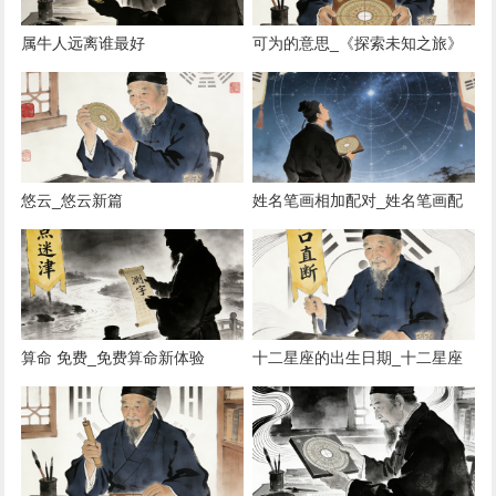
属牛人远离谁最好
可为的意思_《探索未知之旅》
《穿越未知领域》 《未知世界探
秘》 《揭秘未知领域》
悠云_悠云新篇
姓名笔画相加配对_姓名笔画配
对秘籍
算命 免费_免费算命新体验
十二星座的出生日期_十二星座
日期速查