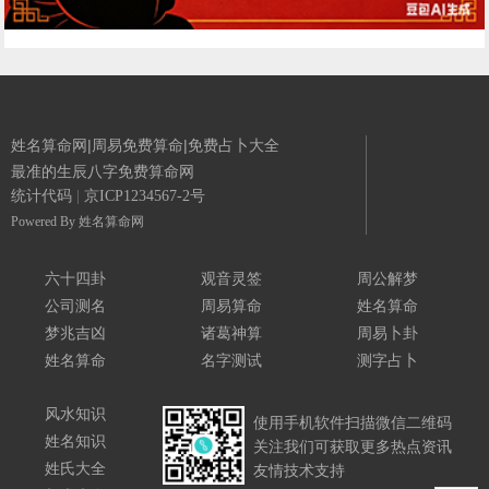
姓名算命网|周易免费算命|免费占卜大全
最准的生辰八字免费算命网
统计代码
|
京ICP1234567-2号
Powered By
姓名算命网
六十四卦
观音灵签
周公解梦
公司测名
周易算命
姓名算命
梦兆吉凶
诸葛神算
周易卜卦
姓名算命
名字测试
测字占卜
风水知识
使用手机软件扫描微信二维码
姓名知识
关注我们可获取更多热点资讯
姓氏大全
友情技术支持