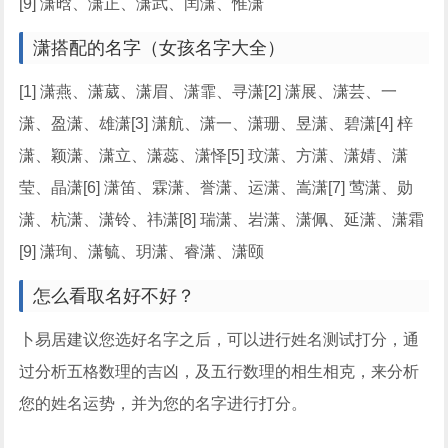
[9] 潇晗、潇正、潇武、闰潇、惟潇
潇搭配的名字（女孩名字大全）
[1] 潇燕、潇葳、潇眉、潇霏、寻潇[2] 潇展、潇芸、一
潇、盈潇、雄潇[3] 潇航、潇一、潇珊、昱潇、碧潇[4] 梓
潇、颖潇、潇立、潇蕊、潇怿[5] 玟潇、方潇、潇婧、潇
莹、晶潇[6] 潇笛、霖潇、誉潇、运潇、嵩潇[7] 莺潇、勋
潇、杭潇、潇铃、祎潇[8] 瑞潇、岩潇、潇佩、延潇、潇霜
[9] 潇珣、潇毓、玥潇、睿潇、潇颐
怎么看取名好不好？
卜易居建议您选好名字之后，可以进行姓名测试打分，通
过分析五格数理的吉凶，及五行数理的相生相克，来分析
您的姓名运势，并为您的名字进行打分。