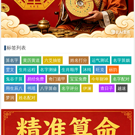
标签列表
算名字
黄历黄道
六爻抽签
姓名打分
运气测试
名字算姻
雯文
生肖运程
名字测缘
生肖顺序
沐纯
旺克
丽韵
鬼谷子算
易经免费
奇门遁甲
宝宝免费
今年财神
名字配对
用生辰八
书瑶
八字算命
名字评分
伊澜
查日子
越速
梦润
姓名配对