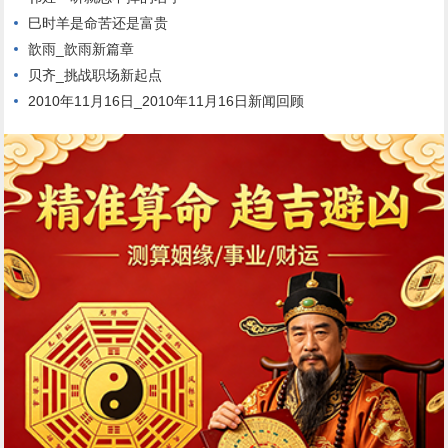
巳时羊是命苦还是富贵
歆雨_歆雨新篇章
贝齐_挑战职场新起点
2010年11月16日_2010年11月16日新闻回顾