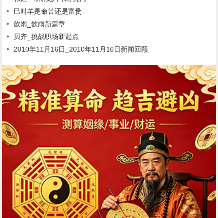
巳时羊是命苦还是富贵
歆雨_歆雨新篇章
贝齐_挑战职场新起点
2010年11月16日_2010年11月16日新闻回顾