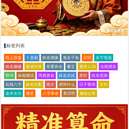
标签列表
线上排盘
卜居易
姓名测缘
鬼谷子免
宸玥
名字笔画
姓名姻缘
最准的算
骨重算命
馨宝
属虎人20
在线测名
郭书
命相测试
周易算命
姓名吉凶
景轩
姓名笔画
在线八字
姓名匹配
图夫
虎和什么
日子查询
文钧
金木水火
雅堂
八字算命
黄历吧
属相运势