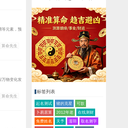
调等元素，预
算命先生
宙万物变化发
标签列表
算命先生
起名测试
猪的克星
可歆
卜易居算
2012年老
在线测财
免费姓名
天予
濡羽
取名测字