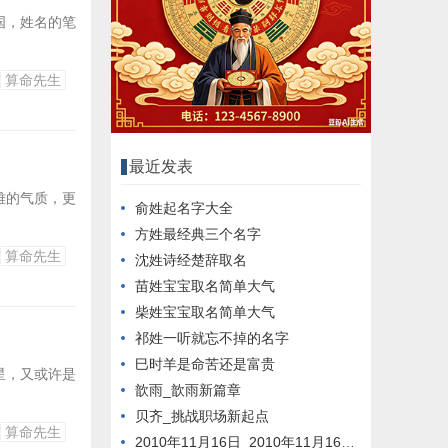
国，姓名的笔
算命先生
最近发表
雅的气质，更
俞姓起名字大全
方姓最经典三个名字
算命先生
沈姓诗经楚辞取名
苗姓宝宝取名简单大气
柴姓宝宝取名简单大气
祁姓一听就忘不掉的名字
巳时羊是命苦还是富贵
星，又或许是
歆雨_歆雨新篇章
贝齐_挑战职场新起点
算命先生
2010年11月16日_2010年11月16日新闻回顾