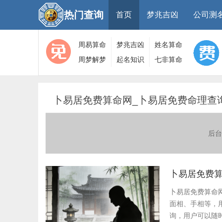
热门查询
首页
梦兆吉凶
公司测
周易算命
梦兆吉凶
姓名算命
周梦解梦
起名知识
七非算命
大全
算命
网
卜易居免费算命网_卜易居免费命理查
后台
卜易居免费算
卜易居免费算命
面相、手相等，
询，用户可以随