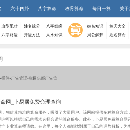
名
六十四卦
八字算命
称骨算命
每日一算
关于
血型配对
姓名缘分
八字姻缘
姓名知识
姓氏大全
八字财运
开运方法
风水知识
周公解梦
姓名算命
询
-插件-广告管理-栏目头部广告位
命网_卜易居免费命理查询
网，凭借其精准的算命服务，吸引了大量用户。该网站提供多种算命方式
用户可以根据自己的需求选择合适的算命服务。此外，卜易居免费算命网
时向专业算命师请教。在这里，每个人都能找到属于自己的运势解析，为