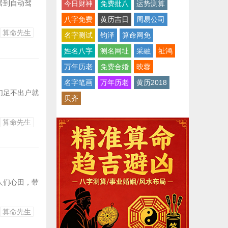
居到自动驾
今日财神
免费批八
运势测算
八字免费
黄历吉日
周易公司
算命先生
名字测试
钧泽
算命网免
姓名八字
测名网址
采融
祉鸿
万年历老
免费合婚
映蓉
名字笔画
万年历老
黄历2018
们足不出户就
贝齐
算命先生
人们心田，带
算命先生