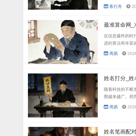
导。
客行舟
2
最准算命网_
在信息爆炸的时
进的算法和丰富
周易
202
姓名打分_姓
随着科技的不断
围越来越广。然
周易
202
姓名笔画配对