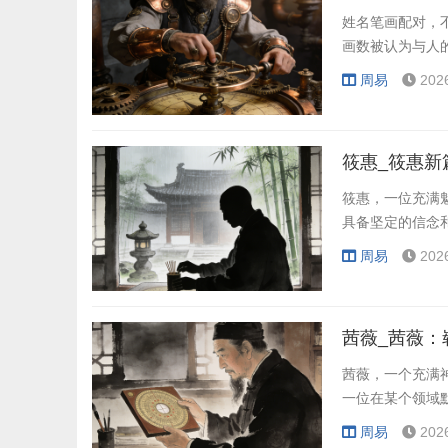
姓名笔画配对，
画数被认为与人
周易
202
筱惠_筱惠新
筱惠，一位充满
具备坚定的信念
周易
202
茜薇_茜薇：
茜薇，一个充满
一位在某个领域
周易
202