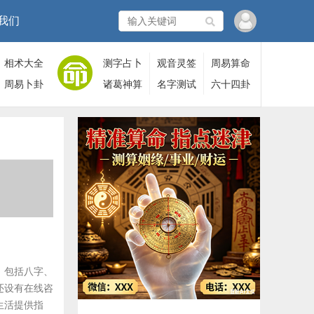
我们
相术大全
测字占卜
观音灵签
周易算命
周易卜卦
诸葛神算
名字测试
六十四卦
，包括八字、
还设有在线咨
生活提供指