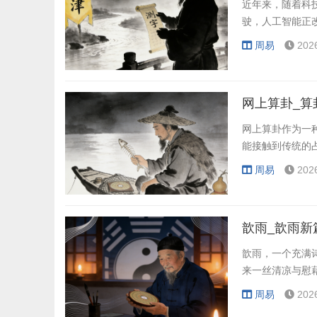
近年来，随着科
驶，人工智能正
周易
202
网上算卦_算
网上算卦作为一
能接触到传统的
周易
202
歆雨_歆雨新
歆雨，一个充满
来一丝清凉与慰
周易
202