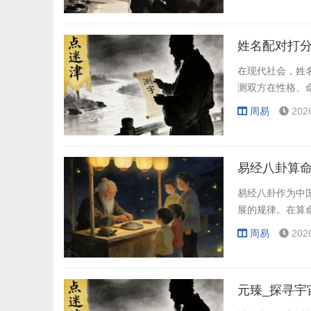
姓名配对打分
在现代社会，姓
测双方在性格、
周易
202
易经八卦算命
易经八卦作为中
展的规律。在算
周易
202
元臻_探寻宇