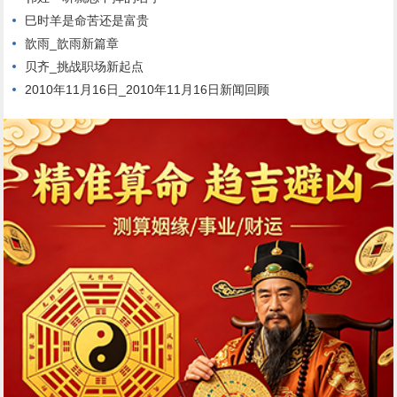
巳时羊是命苦还是富贵
歆雨_歆雨新篇章
贝齐_挑战职场新起点
2010年11月16日_2010年11月16日新闻回顾