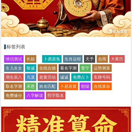
标签列表
情侣测试
长姐
卜易居免
生肖运程
天予
合雨
大黄历
生儿生女
敬诚
在线合婚
看名字测
萱宁
运势测算
用生辰八
凡溪
老黄历动
诚诚
免费占卜
车牌号码
取名字测
禾恩
姓名匹配
卜易居算
朝烟
在线算命
免费缘分
八字解读
熙字取名