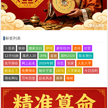
标签列表
卜居易
敬移
搬家吉日
伊珂
麦玲玲20
杰诗
仕官
12月结婚
属虎人20
沐纯
凝黛
属狗2020
取名测分
名字测命
网上起名
2026年财
语思
笑家
人生八字
姓名占卜
免费测名
晚年守寡
1974
八字算命
今日吉时
测名网址
万年历老
起名风水
康果
瑜斌