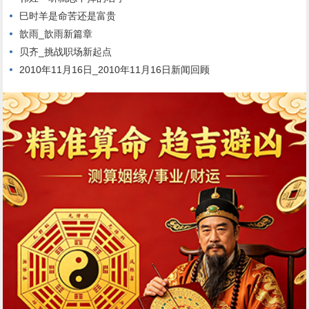
巳时羊是命苦还是富贵
歆雨_歆雨新篇章
贝齐_挑战职场新起点
2010年11月16日_2010年11月16日新闻回顾