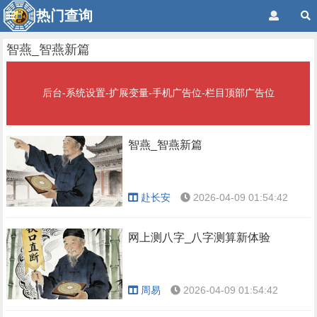
热门查询
智燕_智燕新篇
后台-系统设置-扩展变量-手机广告位-栏目顶部广告位
智燕_智燕新篇
赴长安
2026-04-09 01:54:42
网上测八字_八字测算新体验
周易
2026-04-09 01:54:42