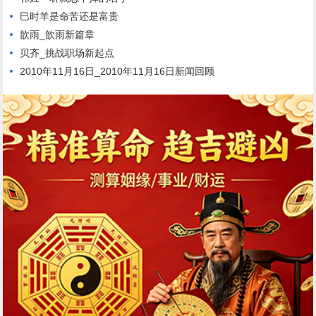
巳时羊是命苦还是富贵
歆雨_歆雨新篇章
贝齐_挑战职场新起点
2010年11月16日_2010年11月16日新闻回顾