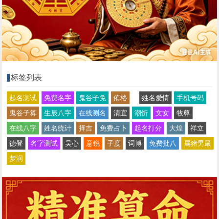
标签列表
起名测试
免费名字
鬼谷子免
侑格
姓名爱情
手机号码
鬼谷子算
生辰八字
在线测名
清宜
潮忻
文女
牧尊
在线八字
姓名统计
择吉
免费占卜
起名打分
大煌
祥立
德登
名字测试
吴心
意锐
子度
词博
免费批八
属猪男最
梦润