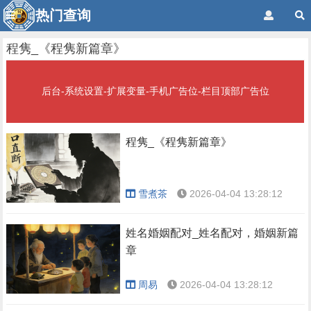
热门查询
程隽_《程隽新篇章》
后台-系统设置-扩展变量-手机广告位-栏目顶部广告位
程隽_《程隽新篇章》
雪煮茶
2026-04-04 13:28:12
姓名婚姻配对_姓名配对，婚姻新篇
章
周易
2026-04-04 13:28:12