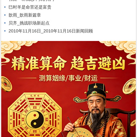
巳时羊是命苦还是富贵
歆雨_歆雨新篇章
贝齐_挑战职场新起点
2010年11月16日_2010年11月16日新闻回顾