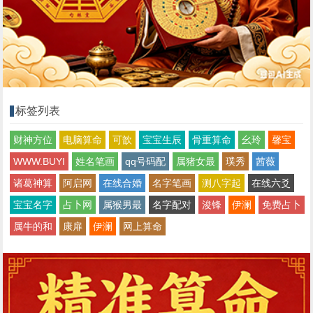
标签列表
财神方位
电脑算命
可歆
宝宝生辰
骨重算命
幺玲
馨宝
WWW.BUYI
姓名笔画
qq号码配
属猪女最
璞秀
茜薇
诸葛神算
阿启网
在线合婚
名字笔画
测八字起
在线六爻
宝宝名字
占卜网
属猴男最
名字配对
浚锋
伊澜
免费占卜
属牛的和
康扉
伊澜
网上算命