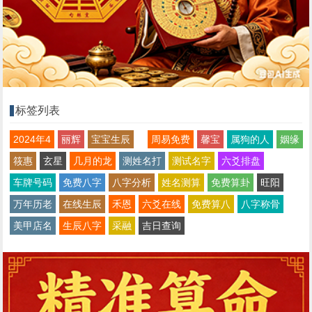
标签列表
2024年4
丽辉
宝宝生辰
周易免费
馨宝
属狗的人
姻缘
筱惠
玄星
几月的龙
测姓名打
测试名字
六爻排盘
车牌号码
免费八字
八字分析
姓名测算
免费算卦
旺阳
万年历老
在线生辰
禾恩
六爻在线
免费算八
八字称骨
美甲店名
生辰八字
采融
吉日查询