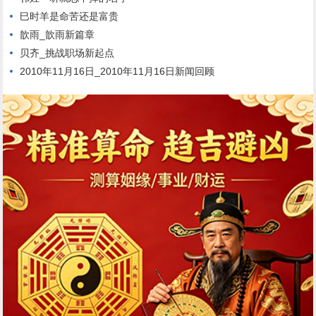
巳时羊是命苦还是富贵
歆雨_歆雨新篇章
贝齐_挑战职场新起点
2010年11月16日_2010年11月16日新闻回顾