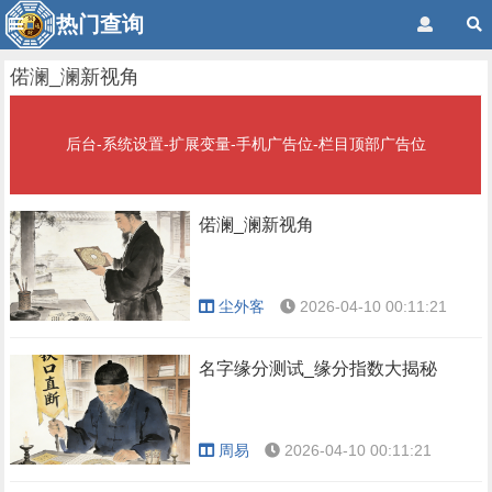
热门查询
偌澜_澜新视角
后台-系统设置-扩展变量-手机广告位-栏目顶部广告位
偌澜_澜新视角
尘外客
2026-04-10 00:11:21
名字缘分测试_缘分指数大揭秘
周易
2026-04-10 00:11:21