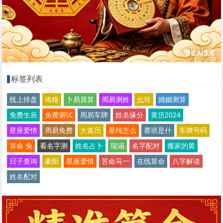
标签列表
线上排盘
侑格
卜易居算
周易测姓
幺玲
婚姻测算
免费生辰
免费测试
周易车牌
姓名缘分
黄历2024
星座爱情
周易免费
大黄历
星纯怎么
赛班是什
车牌号码
算命 免
看名字测
姓名占卜
瑞涵
名字配对
搬家的黄
日子查询
豪阳
星座爱情
苦命马一
在线算命
八字解读
姓名配对