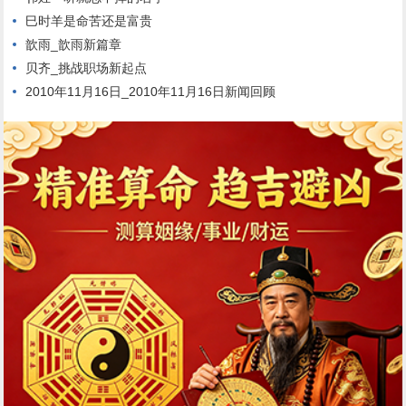
巳时羊是命苦还是富贵
歆雨_歆雨新篇章
贝齐_挑战职场新起点
2010年11月16日_2010年11月16日新闻回顾