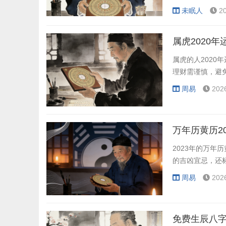
来汽车市场的主
未眠人
2
属虎2020年
属虎的人202
理财需谨慎，避
周易
202
万年历黄历2
2023年的万
的吉凶宜忌，还
周易
202
免费生辰八字