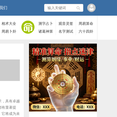
我们
相术大全
测字占卜
观音灵签
周易算命
周易卜卦
诸葛神算
名字测试
六十四卦
术，具有卓越
都有显著提
，它将成为未