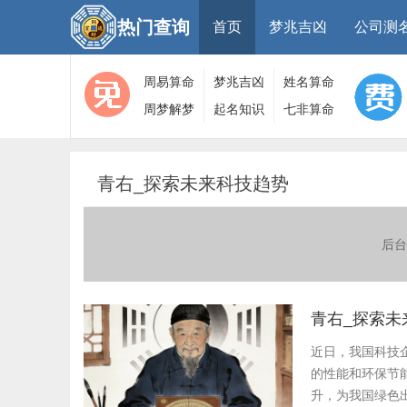
热门查询
首页
梦兆吉凶
公司测
周易算命
梦兆吉凶
姓名算命
周梦解梦
起名知识
七非算命
大全
算命
网
青右_探索未来科技趋势
后台
青右_探索未
近日，我国科技
的性能和环保节
升，为我国绿色