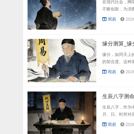
在现代社会，网
不断创新，为消
周易
202
缘分测算_缘
缘分，如同天上
的契合度。这种
周易
202
生辰八字测命
生辰八字，作为
月、日、时所对
周易
202