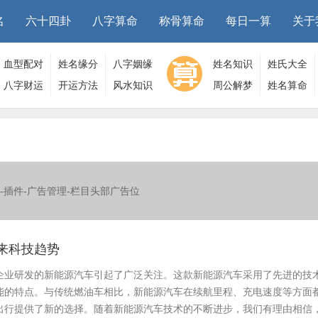
名
六十四卦
八字算命
称骨算命
每日一算
关于
血型配对
姓名缘分
八字姻缘
姓名知识
姓氏大全
八字财运
开运方法
风水知识
周公解梦
姓名算命
-插件-广告管理-栏目头部广告位
来科技趋势
企业研发的新能源汽车引起了广泛关注。这款新能源汽车采用了先进的技
能的特点。与传统燃油车相比，新能源汽车在续航里程、充电速度等方面
出行提供了新的选择。随着新能源汽车技术的不断进步，我们有理由相信