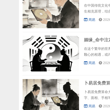
在中国传统文化
生相克原理，结
周易
202
姻缘_命中注
在这个繁华的世
颗心的相遇，或
周易
202
卜易居免费算
卜易居免费算命
字、面相、手相
周易
202