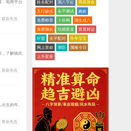
展，电商平台
姓名配对
测八字起
周易算命
五行缺水
名字测试
婉俞
算命先生
免费称骨
卜卦网
测生成八
免费测名
结婚黄道
算算财运
轩盟
名字配对
牛年宝宝
网上算命
潮臣
属猴今日
排，了解彼此
上升星座
算命先生
人出生的年、
算命先生