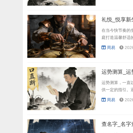
礼悦_悦享新
在当今快节奏的
庭打造温馨舒适
周易
202
运势测算_运
运势测算，一直
供一定的指引。
周易
202
查名字_名字