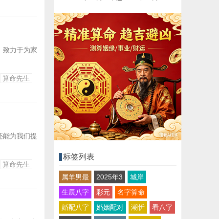
，致力于为家
算命先生
还能为我们提
标签列表
算命先生
属羊男最
2025年3
城岸
生辰八字
彩元
名字算命
婚配八字
婚姻配对
潮忻
看八字