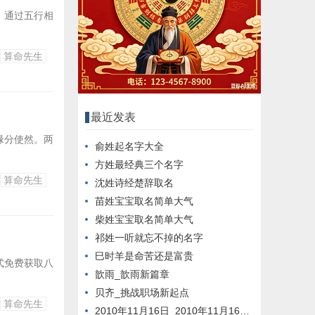
，通过五行相
算命先生
最近发表
缘分使然。两
俞姓起名字大全
方姓最经典三个名字
算命先生
沈姓诗经楚辞取名
苗姓宝宝取名简单大气
柴姓宝宝取名简单大气
祁姓一听就忘不掉的名字
巳时羊是命苦还是富贵
式免费获取八
歆雨_歆雨新篇章
贝齐_挑战职场新起点
算命先生
2010年11月16日_2010年11月16日新闻回顾